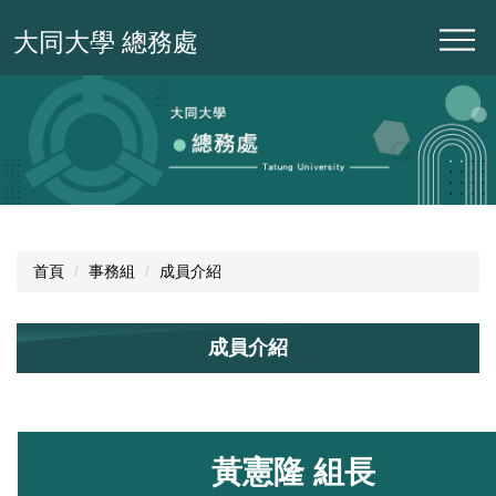
跳
大同大學 總務處
到
主
要
內
容
區
首頁
事務組
成員介紹
成員介紹
黃憲隆 組長