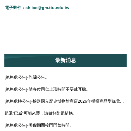
電子郵件
：
shliao@gm.ttu.edu.tw
最新消息
[總務處公告]-詐騙公告。
[總務處公告]-請各位同仁上班時間不要戴耳機。
[總務處轉公告]-檢送國立歷史博物館商店2026年授權商品型錄電子檔，請惠予廣為周知並歡迎各機關踴躍採購，請查照。
颱風”巴威”可能來襲，請做好防颱措施。
[總務處公告]-暑假期間校門門禁時間。