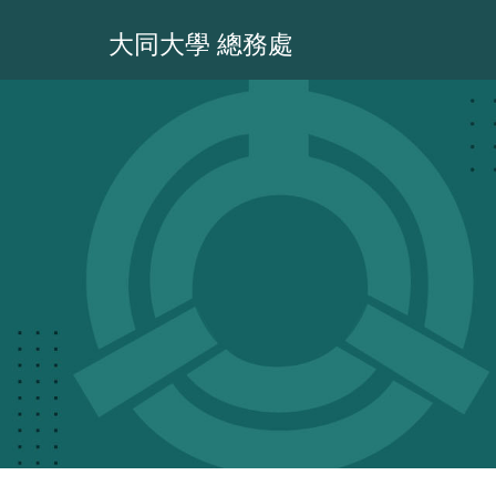
跳
到
大同大學 總務處
主
要
內
容
區