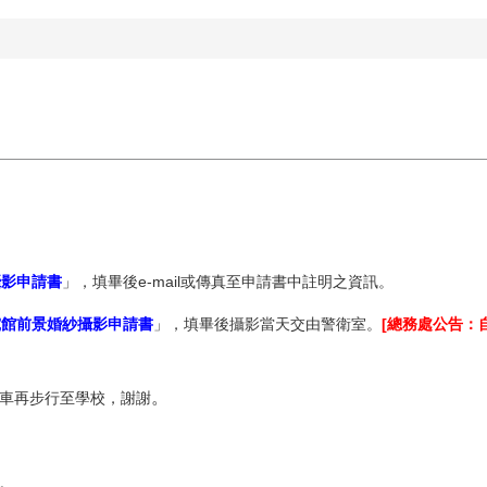
攝影申請書
」，填畢後e-mail或傳真至申請書中註明之資訊。
究館前景婚紗攝影申請書
」，填畢後攝影當天交由警衛室。
[總務處公告：自
。
車再步行至學校
，謝謝
。