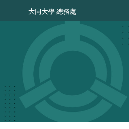
跳
到
大同大學 總務處
主
要
內
容
區